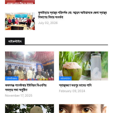
কুলাউড়ার স্বাস্থ্য পরিদর্শক মো: আব্দুল আউয়ালকে জেলা স্বাস্থ্য
বিভাগের বিদায় সংবর্ধনা
July 02, 2026
লাইফস্টাইল
মৌলভীবাজার
লাইফস্টাইল
কমলগঞ্জ পতনউষার ইউনিয়ন বিএনপির
স্বাস্থ্যগুণে ভরপুর ডাবের পানি
সমন্বয় সভা অনুষ্ঠিত
February 09, 2024
November 17, 2025