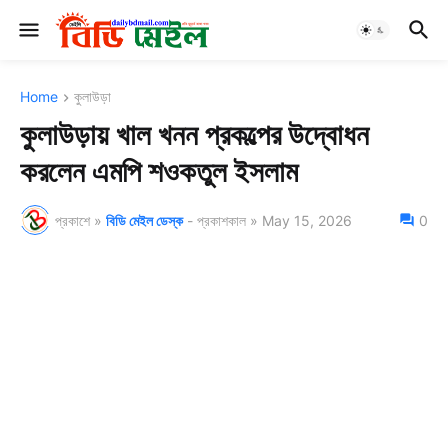
Home
কুলাউড়া
কুলাউড়ায় খাল খনন প্রকল্পের উদ্বোধন
করলেন এমপি শওকতুল ইসলাম
প্রকাশে »
বিডি মেইল ডেস্ক
- প্রকাশকাল »
May 15, 2026
0