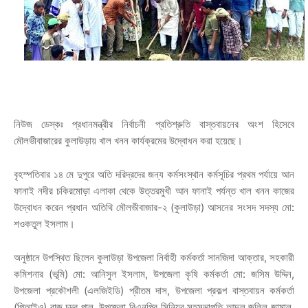
নিউজ ডেস্কঃ প্রধানমন্ত্রীর নির্বাচনী প্রতিশ্রুতি বাস্তবায়নের অংশ হিসেবে
মৌলভীবাজারের কুলাউড়ায় খাল খনন কার্যক্রমের উদ্বোধন করা হয়েছে।
বৃহস্পতিবার ১৪ মে দুপুরে অতি দরিদ্রদের জন্য কর্মসংস্থান কর্মসূচির প্রথম পর্যায়ে আন
ফানাই নদীর চকিরমোড়া এলাকা থেকে উত্তরমুখী আন ফানাই পর্যন্ত খাল খনন কাজের
উদ্বোধন করেন প্রধান অতিথি মৌলভীবাজার-২ (কুলাউড়া) আসনের সংসদ সদস্য মো:
শওকতুল ইসলাম।
অনুষ্ঠানে উপস্থিত ছিলেন কুলাউড়া উপজেলা নির্বাহী কর্মকর্তা সানজিদা আক্তার, সহকারী
কমিশনার (ভূমি) মো: আনিসুল ইসলাম, উপজেলা কৃষি কর্মকর্তা মো: জসিম উদ্দিন,
উপজেলা প্রকৌশলী (এলজিইডি) প্রীতম দাস, উপজেলা প্রকল্প বাস্তবায়ন কর্মকর্তা
(পিআইও) রাজু চন্দ্র পাল, উপজেলা বিএনপির সিনিয়র সহসভাপতি আব্দুল জলিল জামাল,