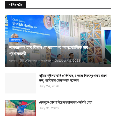
সর্বাধিক পঠিত
আন্তর্জাতিক
শাহজালাল হবে বিমান যোগাযোগের আন্তর্জাতিক হাব :
প্রধানমন্ত্রী
প্রকাশে »
বিডি মেইল ডেস্ক
- প্রকাশকাল »
October 08, 2023
স্ত্রীকে শ্লীলতাহানি ও নির্যাতন, ৪ জনের বিরুদ্ধে থানায় মামলা
রুজু, প্রতিকার চেয়ে সংবাদ সম্মেলন
July 24, 2026
ফেসবুকে ঘোষণা দিয়ে দল ছাড়লেন এনসিপি নেতা
July 31, 2026