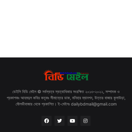
ডেইলি বিডি মেইল © সর্বস্বত্ব স্বত্বাধিকার সংরক্ষিত ২০১৩-২০২২, সম্পাদক ও
প্রকাশকঃ আহমদুল কবির কতৃকঃ সীমান্তের ডাক, মনিহার ম্যানশন, উত্তর বাজার কুলাউড়া,
মৌলভীবাজার থেকে প্রকাশিত। ই-মেইলঃ dailybdmail@gmail.com